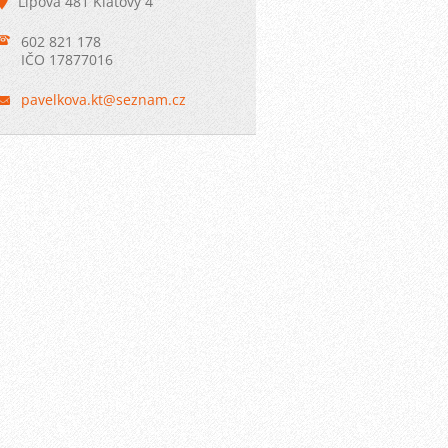
Lipová 481 Klatovy 4
602 821 178
IČO 17877016
pavelkov
a.kt@sez
nam.cz