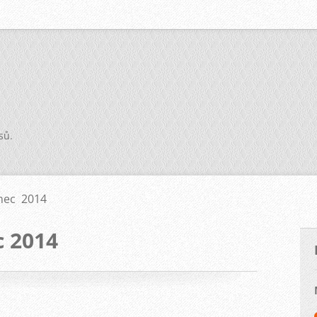
sů.
inec 2014
c 2014