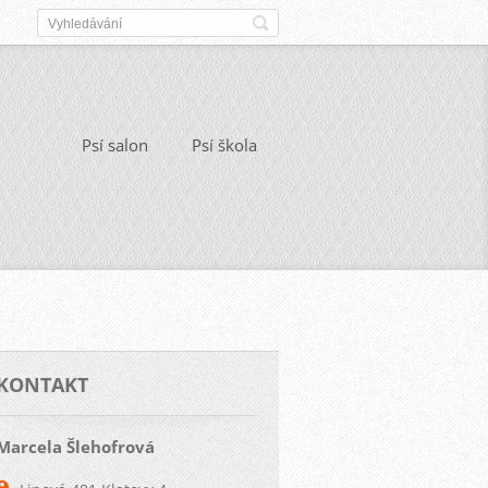
Psí salon
Psí škola
KONTAKT
Marcela Šlehofrová